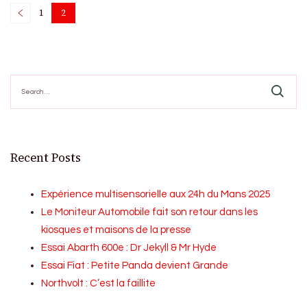
Posts
1
2
Page
Page
pagination
Search
for:
Recent Posts
Expérience multisensorielle aux 24h du Mans 2025
Le Moniteur Automobile fait son retour dans les
kiosques et maisons de la presse
Essai Abarth 600e : Dr Jekyll & Mr Hyde
Essai Fiat : Petite Panda devient Grande
Northvolt : C’est la faillite