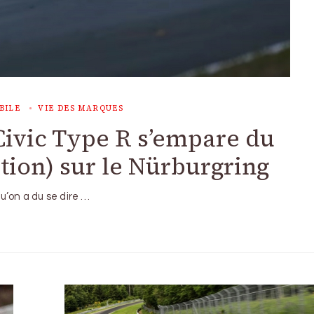
BILE
VIE DES MARQUES
Civic Type R s’empare du
tion) sur le Nürburgring
qu’on a du se dire …