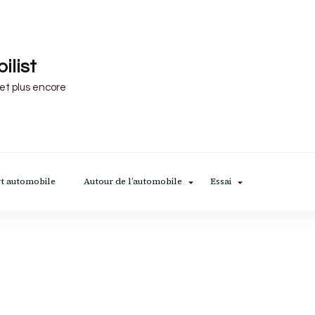
ilist
 et plus encore
t automobile
Autour de l’automobile
Essai