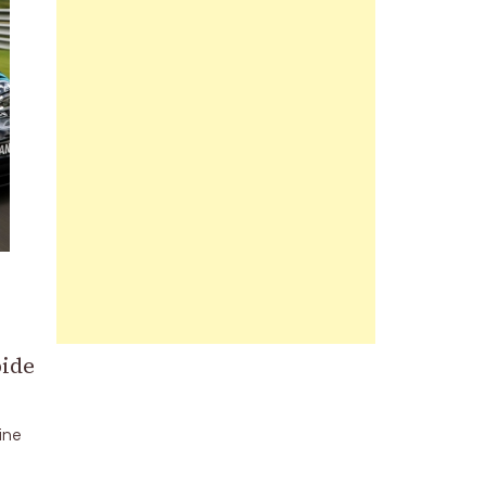
pide
line