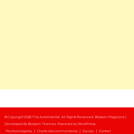
© Copyright 2026
The Automobilist
. All Rights Reserved.
Blossom Magazine |
Developed By
Blossom Themes
.
Powered by
WordPress
.
Mentions légales
Charte des commentaires
Equipe
Contact