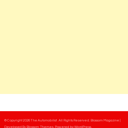
© Copyright 2026
The Automobilist
. All Rights Reserved.
Blossom Magazine |
Developed By
Blossom Themes
.
Powered by
WordPress
.