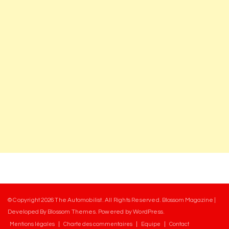
© Copyright 2026
The Automobilist
. All Rights Reserved.
Blossom Magazine |
Developed By
Blossom Themes
.
Powered by
WordPress
.
Mentions légales
Charte des commentaires
Equipe
Contact