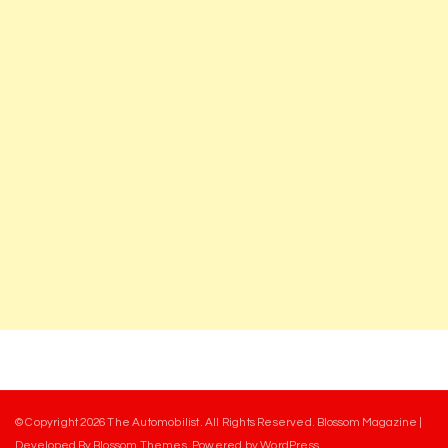
© Copyright 2026
The Automobilist
. All Rights Reserved.
Blossom Magazine |
Developed By
Blossom Themes
.
Powered by
WordPress
.