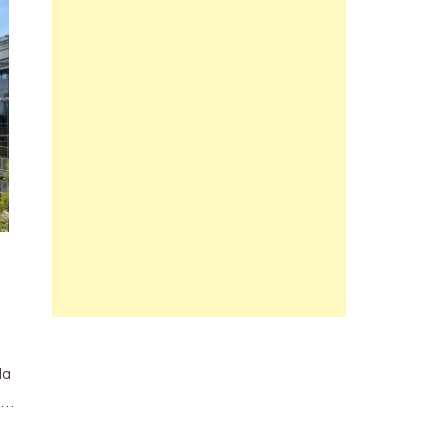
la
 …