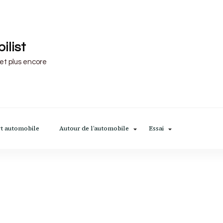
ilist
 et plus encore
t automobile
Autour de l’automobile
Essai