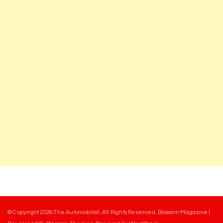
© Copyright 2026
The Automobilist
. All Rights Reserved.
Blossom Magazine |