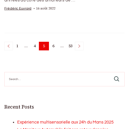
années du coté des amateurs de …
16 août 2022
Frédéric Euvrard
Posts
1
…
4
5
6
…
53
Page
Page
Page
Page
Page
pagination
Search
for:
Recent Posts
Expérience multisensorielle aux 24h du Mans 2025