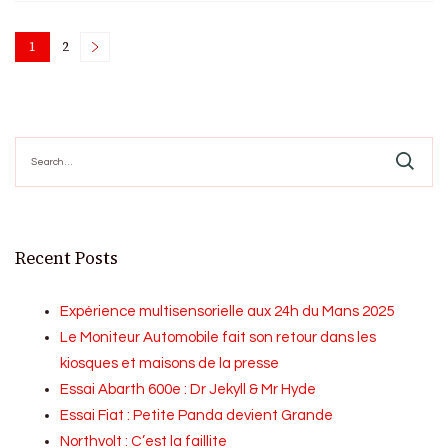
Posts
1
2
Page
Page
pagination
Search
for:
Recent Posts
Expérience multisensorielle aux 24h du Mans 2025
Le Moniteur Automobile fait son retour dans les
kiosques et maisons de la presse
Essai Abarth 600e : Dr Jekyll & Mr Hyde
Essai Fiat : Petite Panda devient Grande
Northvolt : C’est la faillite