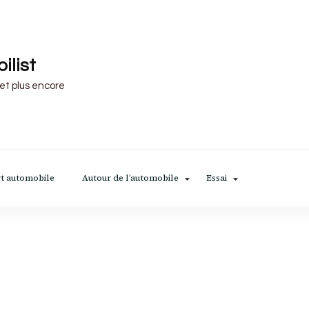
ilist
 et plus encore
t automobile
Autour de l’automobile
Essai