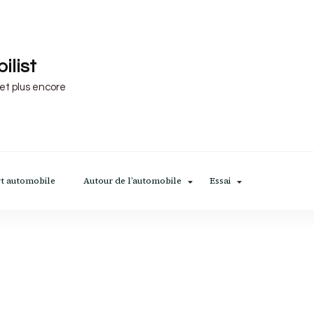
ilist
 et plus encore
t automobile
Autour de l’automobile
Essai