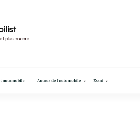
ilist
 et plus encore
t automobile
Autour de l’automobile
Essai