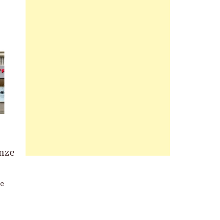
nze
le