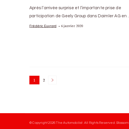
Après l’arrivée surprise et l’importante prise de
participation de Geely Group dans Daimler AG en
6 janvier 2020
Frédéric Euvrard
Posts
1
2
Page
Page
pagination
© Copyright 2026
The Automobilist
. All Rights Reserved.
Blossom