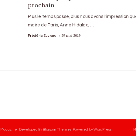
prochain
Plus le temps passe, plus nous avons l’impression qu
 …
maire de Paris, Anne Hidalgo, …
29 mai 2019
Frédéric Euvrard
 Magazine | Developed By
Blossom Themes
.
Powered by
WordPress
.
M