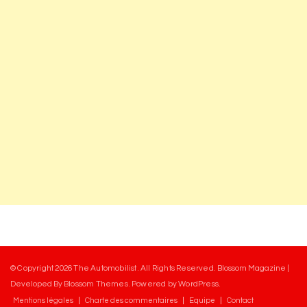
© Copyright 2026
The Automobilist
. All Rights Reserved.
Blossom Magazine |
Developed By
Blossom Themes
.
Powered by
WordPress
.
Mentions légales
Charte des commentaires
Equipe
Contact