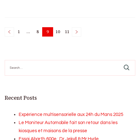
Posts
1
…
8
9
10
11
Page
Page
Page
Page
Page
pagination
Search
for:
Recent Posts
Expérience multisensorielle aux 24h du Mans 2025
Le Moniteur Automobile fait son retour dans les
kiosques et maisons de la presse
Essai Abarth 600e : Dr Jekyll & Mr Hyde