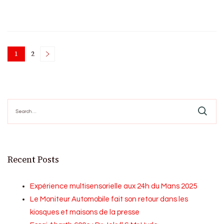
Posts
1
2
Page
Page
pagination
Search
for:
Recent Posts
Expérience multisensorielle aux 24h du Mans 2025
Le Moniteur Automobile fait son retour dans les
kiosques et maisons de la presse