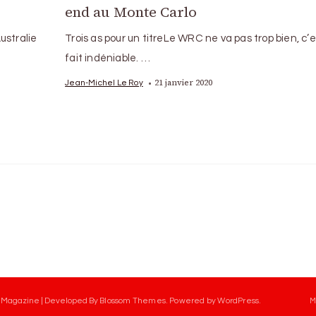
end au Monte Carlo
ustralie
Trois as pour un titreLe WRC ne va pas trop bien, c’
fait indéniable. …
21 janvier 2020
Jean-Michel Le Roy
 Magazine | Developed By
Blossom Themes
.
Powered by
WordPress
.
M