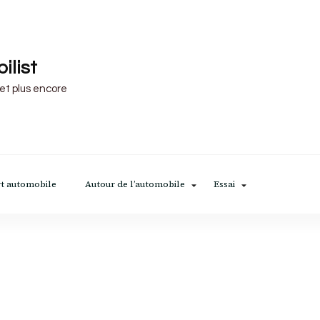
ilist
 et plus encore
t automobile
Autour de l’automobile
Essai