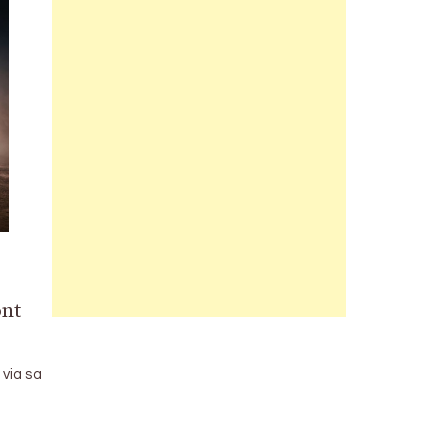
ont
 via sa