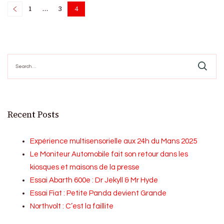
Posts
1
…
3
4
Page
Page
Page
pagination
Search
for:
Recent Posts
Expérience multisensorielle aux 24h du Mans 2025
Le Moniteur Automobile fait son retour dans les
kiosques et maisons de la presse
Essai Abarth 600e : Dr Jekyll & Mr Hyde
Essai Fiat : Petite Panda devient Grande
Northvolt : C’est la faillite