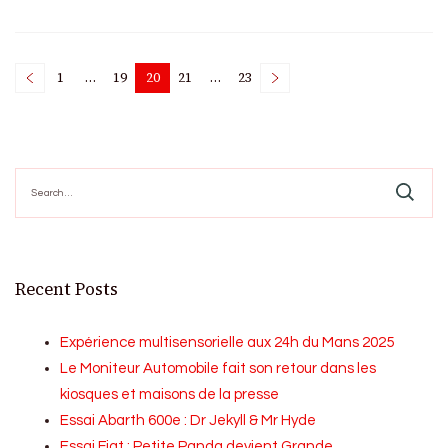
Posts
1
…
19
20
21
…
23
Page
Page
Page
Page
Page
pagination
Search
for:
Recent Posts
Expérience multisensorielle aux 24h du Mans 2025
Le Moniteur Automobile fait son retour dans les
kiosques et maisons de la presse
Essai Abarth 600e : Dr Jekyll & Mr Hyde
Essai Fiat : Petite Panda devient Grande