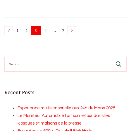
Posts
1
2
3
4
…
7
Page
Page
Page
Page
Page
pagination
Search
for:
Recent Posts
Expérience multisensorielle aux 24h du Mans 2025
Le Moniteur Automobile fait son retour dans les
kiosques et maisons de la presse
Essai Abarth 600e : Dr Jekyll & Mr Hyde