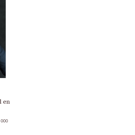
l en
.000