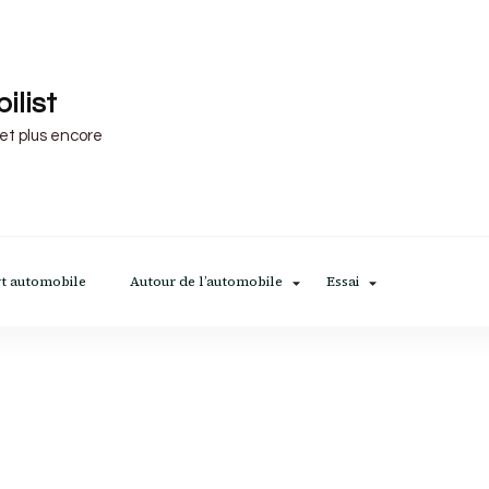
ilist
 et plus encore
t automobile
Autour de l’automobile
Essai