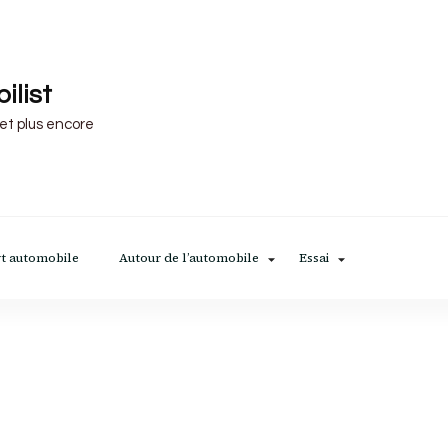
ilist
 et plus encore
t automobile
Autour de l’automobile
Essai