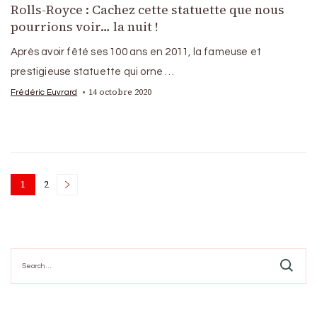
Rolls-Royce : Cachez cette statuette que nous
pourrions voir… la nuit !
Après avoir fêté ses 100 ans en 2011, la fameuse et
prestigieuse statuette qui orne …
14 octobre 2020
Frédéric Euvrard
Posts
1
2
Page
Page
pagination
Search
for: