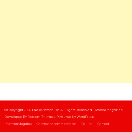
© Copyright 2026
The Automobilist
. All Rights Reserved.
Blossom Magazine |
Developed By
Blossom Themes
.
Powered by
WordPress
.
Mentions légales
Charte des commentaires
Equipe
Contact