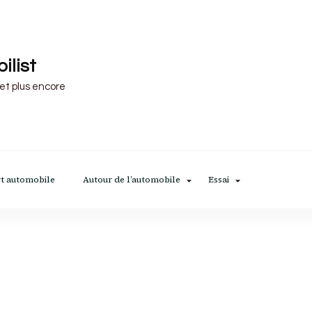
ilist
 et plus encore
t automobile
Autour de l’automobile
Essai