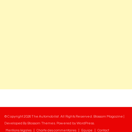
© Copyright 2026
The Automobilist
. All Rights Reserved.
Blossom Magazine |
Developed By
Blossom Themes
.
Powered by
WordPress
.
Mentions légales
Charte des commentaires
Equipe
Contact