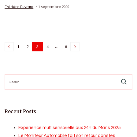
1 septembre 2020
Frédéric Euvrard
Posts
1
2
3
4
…
6
Page
Page
Page
Page
Page
pagination
Search
for:
Recent Posts
Expérience multisensorielle aux 24h du Mans 2025
Le Moniteur Automobile fait son retour dans les