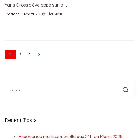
Yaris Cross développé sur la …
10 juillet 2020
Frédéric Euvrard
Posts
1
2
3
Page
Page
Page
pagination
Search
for:
Recent Posts
Expérience multisensorielle aux 24h du Mans 2025