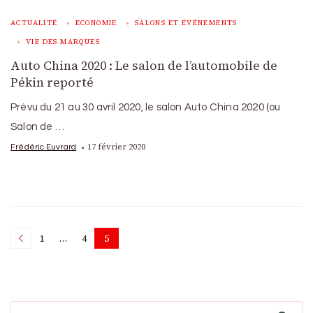
ACTUALITÉ
ECONOMIE
SALONS ET ÉVÉNEMENTS
VIE DES MARQUES
Auto China 2020 : Le salon de l’automobile de
Pékin reporté
Prévu du 21 au 30 avril 2020, le salon Auto China 2020 (ou
Salon de …
17 février 2020
Frédéric Euvrard
Posts
1
…
4
5
Page
Page
Page
pagination
Search