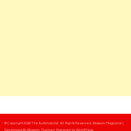
© Copyright 2026
The Automobilist
. All Rights Reserved.
Blossom Magazine |
Developed By
Blossom Themes
.
Powered by
WordPress
.