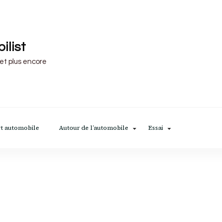
ilist
 et plus encore
t automobile
Autour de l’automobile
Essai