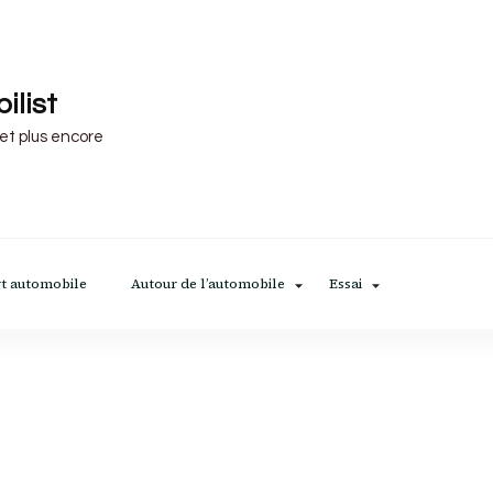
ilist
 et plus encore
t automobile
Autour de l’automobile
Essai