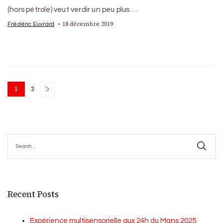
(hors pétrole) veut verdir un peu plus …
18 décembre 2019
Frédéric Euvrard
Posts
1
2
Page
Page
pagination
Search
for:
Recent Posts
Expérience multisensorielle aux 24h du Mans 2025