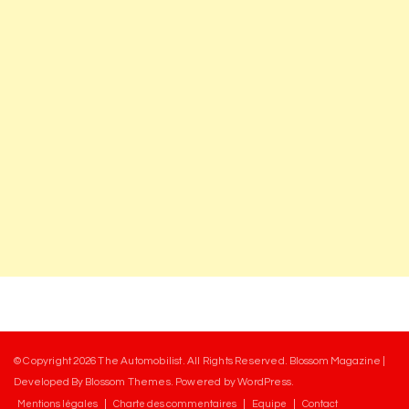
© Copyright 2026
The Automobilist
. All Rights Reserved.
Blossom Magazine |
Developed By
Blossom Themes
.
Powered by
WordPress
.
Mentions légales
Charte des commentaires
Equipe
Contact