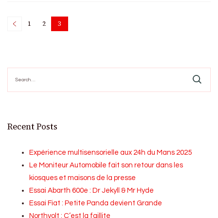
Posts
1
2
3
Page
Page
Page
pagination
Search
for:
Recent Posts
Expérience multisensorielle aux 24h du Mans 2025
Le Moniteur Automobile fait son retour dans les
kiosques et maisons de la presse
Essai Abarth 600e : Dr Jekyll & Mr Hyde
Essai Fiat : Petite Panda devient Grande
Northvolt : C’est la faillite