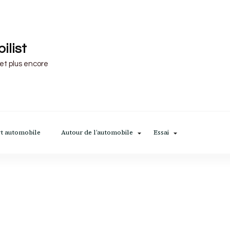
ilist
 et plus encore
t automobile
Autour de l’automobile
Essai