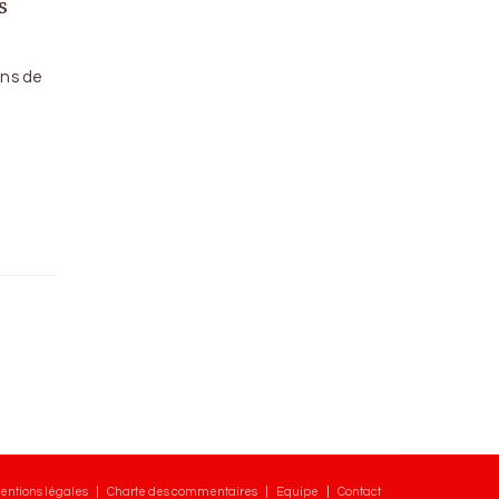
s
ons de
entions légales
Charte des commentaires
Equipe
Contact