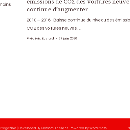
émissions de CO2 des voitures neuve
 moins
continue d’augmenter
2010 – 2016 : Baisse continue du niveau des émissi
CO2 des voitures neuves …
29 juin 2020
Frédéric Euvrard
 Magazine | Developed By
Blossom Themes
.
Powered by
WordPress
.
M