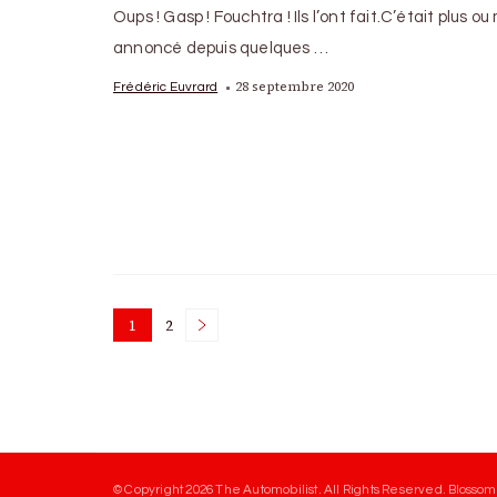
Oups ! Gasp ! Fouchtra ! Ils l’ont fait.C’était plus ou
annoncé depuis quelques …
28 septembre 2020
Frédéric Euvrard
Posts
1
2
Page
Page
pagination
© Copyright 2026
The Automobilist
. All Rights Reserved.
Blossom