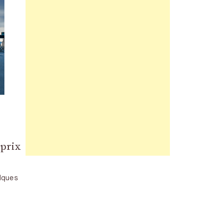
 prix
elques