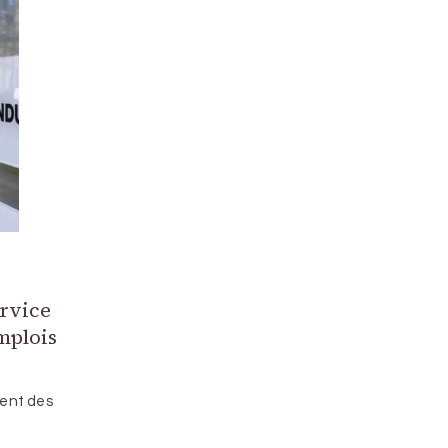
ervice
mplois
ient des