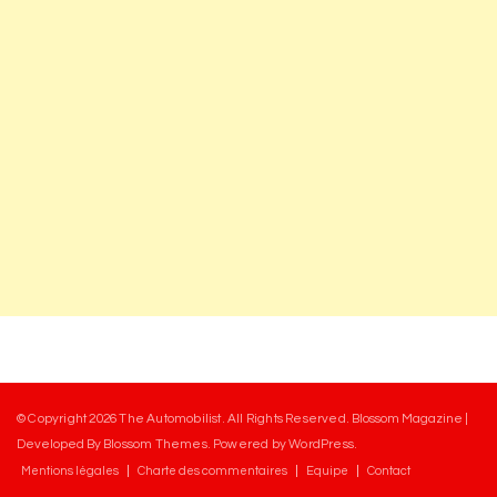
© Copyright 2026
The Automobilist
. All Rights Reserved.
Blossom Magazine |
Developed By
Blossom Themes
.
Powered by
WordPress
.
Mentions légales
Charte des commentaires
Equipe
Contact