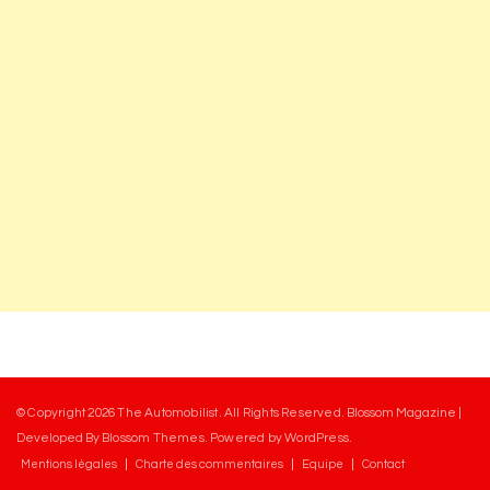
© Copyright 2026
The Automobilist
. All Rights Reserved.
Blossom Magazine |
Developed By
Blossom Themes
.
Powered by
WordPress
.
Mentions légales
Charte des commentaires
Equipe
Contact