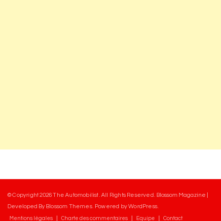
© Copyright 2026
The Automobilist
. All Rights Reserved.
Blossom Magazine |
Developed By
Blossom Themes
.
Powered by
WordPress
.
Mentions légales
Charte des commentaires
Equipe
Contact