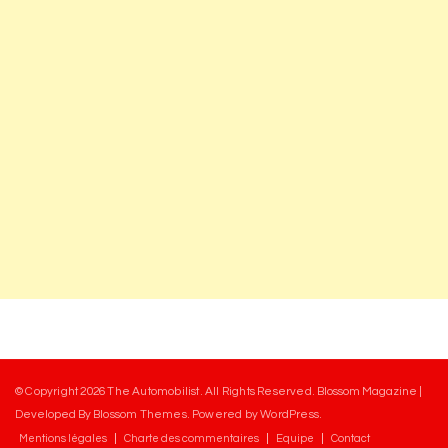
© Copyright 2026
The Automobilist
. All Rights Reserved.
Blossom Magazine |
Developed By
Blossom Themes
.
Powered by
WordPress
.
Mentions légales
Charte des commentaires
Equipe
Contact