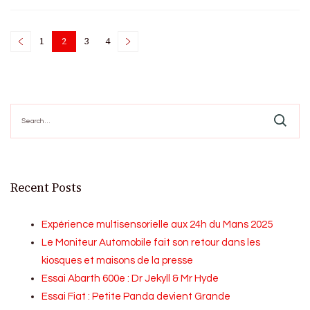
Posts
1
2
3
4
Page
Page
Page
Page
pagination
Search
for:
Recent Posts
Expérience multisensorielle aux 24h du Mans 2025
Le Moniteur Automobile fait son retour dans les
kiosques et maisons de la presse
Essai Abarth 600e : Dr Jekyll & Mr Hyde
Essai Fiat : Petite Panda devient Grande