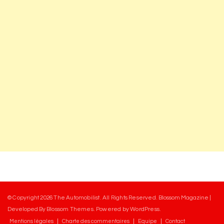
© Copyright 2026
The Automobilist
. All Rights Reserved.
Blossom Magazine |
Developed By
Blossom Themes
.
Powered by
WordPress
.
Mentions légales
Charte des commentaires
Equipe
Contact