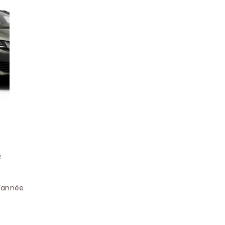
e
d’année