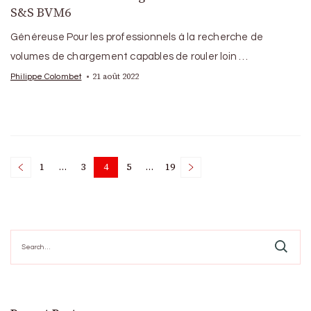
S&S BVM6
Généreuse Pour les professionnels à la recherche de
volumes de chargement capables de rouler loin …
21 août 2022
Philippe Colombet
Posts
1
…
3
4
5
…
19
Page
Page
Page
Page
Page
pagination
Search
for: