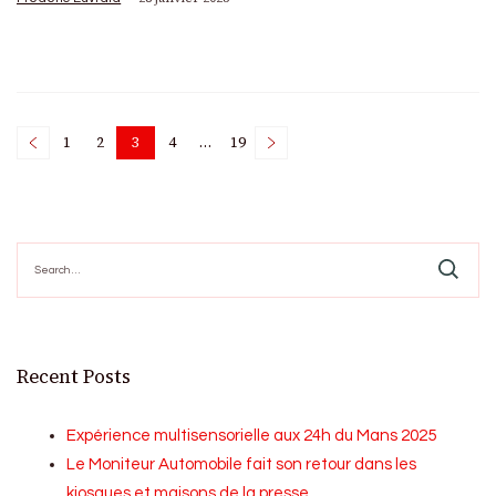
Posts
1
2
3
4
…
19
Page
Page
Page
Page
Page
pagination
Search
for:
Recent Posts
Expérience multisensorielle aux 24h du Mans 2025
Le Moniteur Automobile fait son retour dans les
kiosques et maisons de la presse