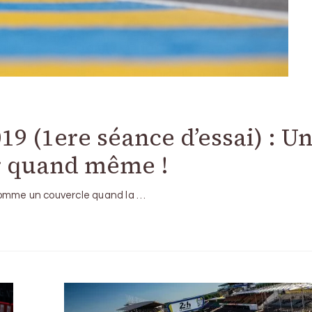
9 (1ere séance d’essai) : U
r quand même !
t comme un couvercle quand la …