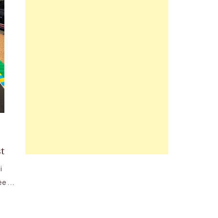
t
i
née …