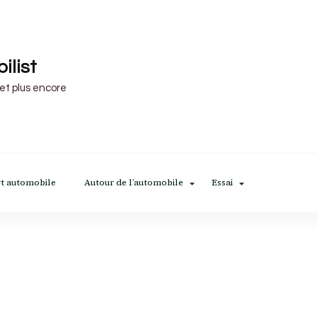
ilist
 et plus encore
t automobile
Autour de l’automobile
Essai