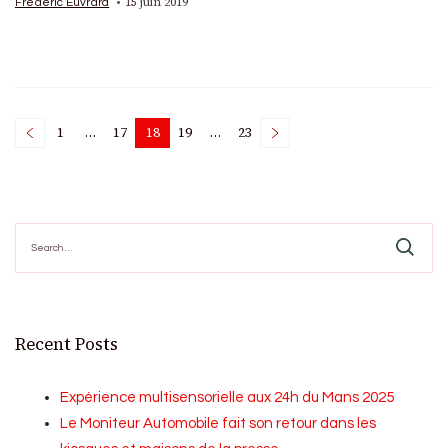
15 juin 2019
Frédéric Euvrard
Posts
1
…
17
18
19
…
23
Page
Page
Page
Page
Page
pagination
Search
for:
Recent Posts
Expérience multisensorielle aux 24h du Mans 2025
Le Moniteur Automobile fait son retour dans les