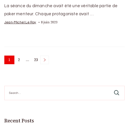
La séance du dimanche avait été une véritable partie de
poker menteur. Chaque protagoniste avait …
8 juin 2023
Jean-Michel Le Roy
Posts
1
2
…
23
Page
Page
Page
pagination
Search
for:
Recent Posts