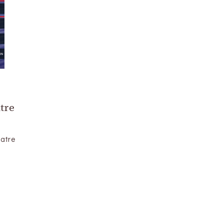
tre
uatre