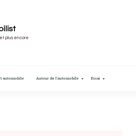
ilist
 et plus encore
t automobile
Autour de l’automobile
Essai