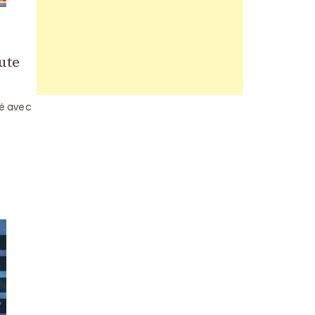
ute
ué avec