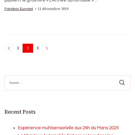
publient le gros livre « L’Année automobile » …
11 décembre 2019
Frédéric Euvrard
Posts
1
2
3
Page
Page
Page
pagination
Search
for:
Recent Posts
Expérience multisensorielle aux 24h du Mans 2025